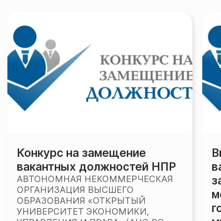
Конкурс на замещение
В
вакантных должностей НПР
в
АВТОНОМНАЯ НЕКОММЕРЧЕСКАЯ
з
ОРГАНИЗАЦИЯ ВЫСШЕГО
м
ОБРАЗОВАНИЯ «ОТКРЫТЫЙ
г
УНИВЕРСИТЕТ ЭКОНОМИКИ,