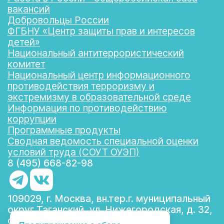
вакансий
Добровольцы России
ФГБНУ «Центр защиты прав и интересов
детей»
Национальный антитеррористический
комитет
Национальный центр информационного
противодействия терроризму и
экстремизму в образовательной среде
Информация по противодействию
коррупции
Программные продукты
Сводная ведомость специальной оценки
условий труда (СОУТ ОУЭП)
8 (495) 668-82-98
109029, г. Москва, вн.тер.г. муниципальный
округ Таганский, ул. Нижегородская, д. 32,
стр. 4, помещение 1/1