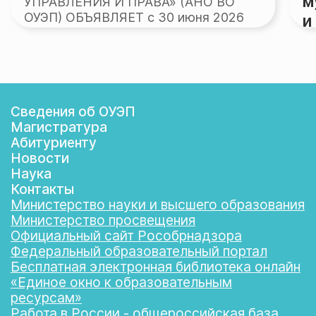
м
УПРАВЛЕНИЯ И ПРАВА» (АНО ВО
ОУЭП) ОБЪЯВЛЯЕТ с 30 июня 2026
и
ГОДА КОНКУРС НА ЗАМЕЩЕНИЕ
А
ВАКАНТНЫХ ДОЛЖНОСТЕЙ НПР
О
доцента кафедры общегуманитарных
О
дисциплин — 2,0 ставки, доцента
У
кафедры педагогики и психологии —
У
Сведения об ОУЭП
3,0 ставки, преподавателя кафедры
О
Магистратура
педагогики и психологии — 2,0
Г
Абитуриенту
ставки,…
В
Новости
з
Наука
м
Контакты
м
Министерство науки и высшего образования
си
Министерство просвещения
Тр
Официальный сайт Рособрнадзора
ст
Федеральный образовательный портал
н
Бесплатная электронная библиотека онлайн
«Единое окно к образовательным
ресурсам»
Работа в России - общероссийская база