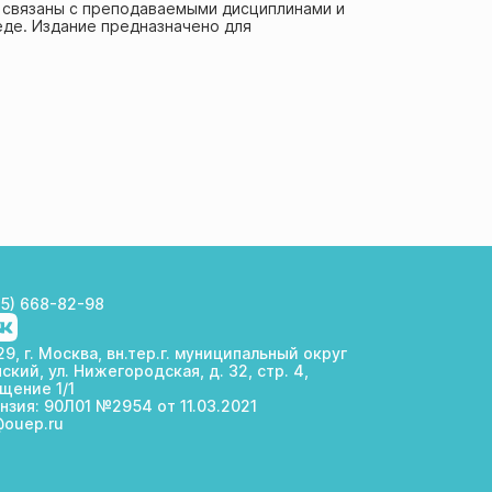
 связаны с преподаваемыми дисциплинами и
де. Издание предназначено для
Конкурсы
НИРС
95) 668-82-98
9, г. Москва, вн.тер.г. муниципальный округ
ский, ул. Нижегородская, д. 32, стр. 4,
щение 1/1
нзия: 90Л01 №2954 от 11.03.2021
@ouep.ru