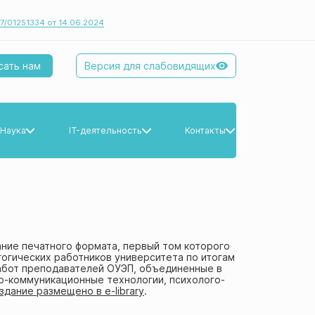
7/01251334 от 14.06.2024
Версия для слабовидящих
сать нам
Наука
IT-деятельность
Контакты
Наука
IT-деятельность
Контакты
Научные публикации
Научные труды
ние печатного формата, первый том которого
гогических работников университета по итогам
работ преподавателей ОУЭП, объединенные в
Интеллектуальная собственность
о-коммуникационные технологии, психолого-
здание размещено в e-library
.
Конференции