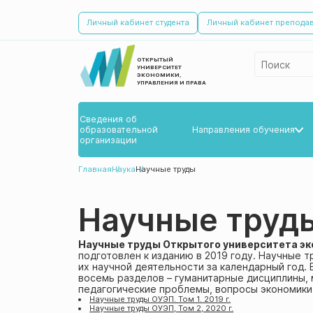
Личный кабинет студента
Личный кабинет препода
ОТКРЫТЫЙ
УНИВЕРСИТЕТ
ЭКОНОМИКИ,
УПРАВЛЕНИЯ И ПРАВА
Сведения об­
образовательной
Направления обучения
организации
Бакалавриат
Главная
Наука
Научные труды
Магистратура
Научные труд
Научные труды Открытого университета эко
подготовлен к изданию в 2019 году. Научные 
их научной деятельности за календарный год.
восемь разделов – гуманитарные дисциплины,
педагогические проблемы, вопросы экономики 
Научные труды ОУЭП. Том 1. 2019 г.
Научные труды ОУЭП, Том 2, 2020 г.