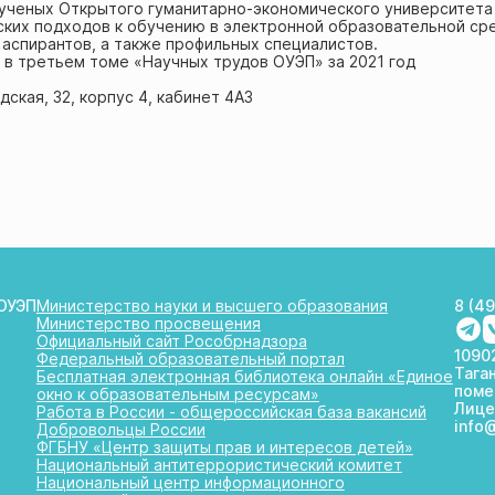
ученых Открытого гуманитарно-экономического университета
ких подходов к обучению в электронной образовательной сре
 аспирантов, а также профильных специалистов.
​ в третьем томе «Научных трудов ОУЭП» за 2021 год
ская, 32, корпус 4, кабинет 4А3
ОУЭП
Министерство науки и высшего образования
8 (4
Министерство просвещения
Официальный сайт Рособрнадзора
10902
Федеральный образовательный портал
Таган
Бесплатная электронная библиотека онлайн «Единое
поме
окно к образовательным ресурсам»
Лице
Работа в России - общероссийская база вакансий
info
Добровольцы России
ФГБНУ «Центр защиты прав и интересов детей»
Национальный антитеррористический комитет
Национальный центр информационного