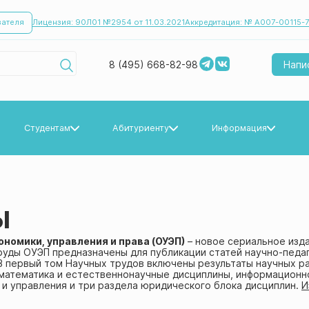
вателя
Лицензия: 90Л01 №2954 от 11.03.2021
Аккредитация: № А007-00115-7
8 (495) 668-82-98
Напи
Студентам
Абитуриенту
Информация
Информация для студентов
Прием 2024/2025
Новости
Воинский учет и призыв
Прием 2025/2026
Мероприятия
ы
Прием 2026/2027
номики, управления и права (ОУЭП)
– новое сериальное изда
труды ОУЭП предназначены для публикации статей научно-педа
 В первый том Научных трудов включены результаты научных 
 математика и естественнонаучные дисциплины, информационн
и управления и три раздела юридического блока дисциплин.
И