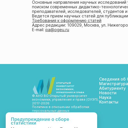
Основные направления научных исследований 
поиском современных дидактико-технологичес
преподавателей, исследователей, студентов и
Ведется прием​ научных статей для публикации
Требования к оформлению статей
Адрес редакции: 109029, Москва, ул. Нижегород
E-mail:
pa@ogeu.ru
Сведения об 
Магистратура
ОТКРЫТЫЙ
УНИВЕРСИТЕТ
Абитуриенту
ЭКОНОМИКИ,
Новости
УПРАВЛЕНИЯ И ПРАВА
© АНО ВО Открытый университет
Наука
экономики, управления и права (ОУЭП),
Контакты
2017-2026
Политика в отношении обработки
персональных данных
Предупреждение о сборе
статистики