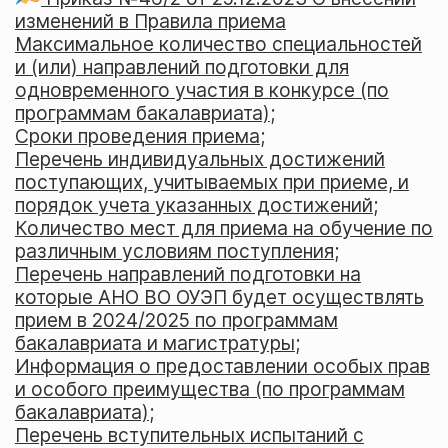
изменений в Правила приема
Максимальное количество специальностей
и (или) направлений подготовки для
одновременного участия в конкурсе (по
программам бакалавриата)
;
Сроки проведения приема
;
Перечень индивидуальных достижений
поступающих, учитываемых при приеме, и
порядок учета указанных достижений
;
Количество мест для приема на обучение по
различным условиям поступления
;
Перечень направлений подготовки на
которые АНО ВО ОУЭП будет осуществлять
прием в 2024/2025 по программам
бакалавриата и магистратуры
;
Информация о предоставлении особых прав
и особого преимущества (по программам
бакалавриата)
;
Перечень вступительных испытаний с