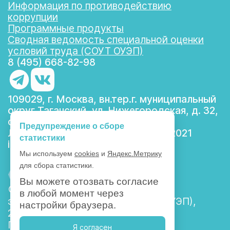
Информация по противодействию
коррупции
Программные продукты
Сводная ведомость специальной оценки
условий труда (СОУТ ОУЭП)
8 (495) 668-82-98
109029, г. Москва, вн.тер.г. муниципальный
округ Таганский, ул. Нижегородская, д. 32,
стр. 4, помещение 1/1
Предупреждение о сборе
Лицензия: 90Л01 №2954 от 11.03.2021
статистики
info@ouep.ru
Мы используем
cookies
и
Яндекс.Метрику
для сбора статистики.
ОТКРЫТЫЙ
УНИВЕРСИТЕТ ЭКОНОМИКИ,
Вы можете отозвать согласие
УПРАВЛЕНИЯ И ПРАВА
© АНО ВО Открытый университет
в любой момент через
экономики, управления и права (ОУЭП),
настройки браузера.
2017-2026
Политика в отношении обработки
Я согласен