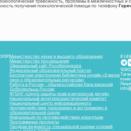
психологическая тревожность, проблемы в межличностных и 
жность получения психологической помощи по телефону
Горяч
ОУЭП
Министерство науки и высшего образования
8 (4
Министерство просвещения
Официальный сайт Рособрнадзора
10902
Федеральный образовательный портал
Таган
Бесплатная электронная библиотека онлайн «Единое
поме
окно к образовательным ресурсам»
Лице
Работа в России - общероссийская база вакансий
info
Добровольцы России
ФГБНУ «Центр защиты прав и интересов детей»
Национальный антитеррористический комитет
Национальный центр информационного
противодействия терроризму и экстремизму в
образовательной среде
Информация по противодействию коррупции
Программные продукты
Сводная ведомость специальной оценки условий