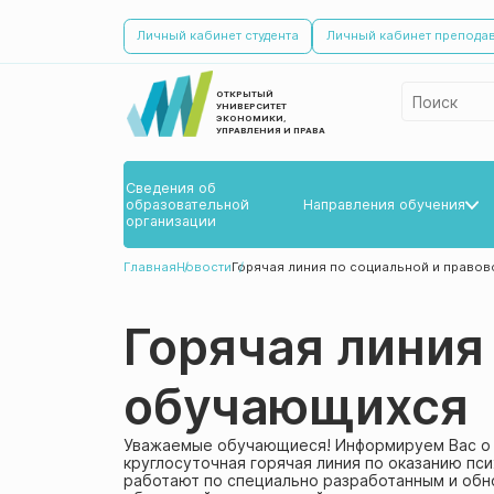
Личный кабинет студента
Личный кабинет препода
ОТКРЫТЫЙ
УНИВЕРСИТЕТ
ЭКОНОМИКИ,
УПРАВЛЕНИЯ И ПРАВА
Сведения об­
образовательной
Направления обучения
организации
Бакалавриат
Главная
Новости
Горячая линия по социальной и право
Магистратура
Горячая линия
обучающихся
Уважаемые обучающиеся! Информируем Вас о т
круглосуточная горячая линия по оказанию пс
работают по специально разработанным и об