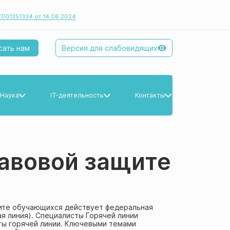
7/01251334 от 14.06.2024
Версия для слабовидящих
сать нам
Наука
IT-деятельность
Контакты
Наука
IT-деятельность
Контакты
Научные публикации
равовой защите
Научные труды
Интеллектуальная собственность
щите обучающихся действует федеральная
я линия). Специалисты Горячей линии
Конференции
ы горячей линии. Ключевыми темами