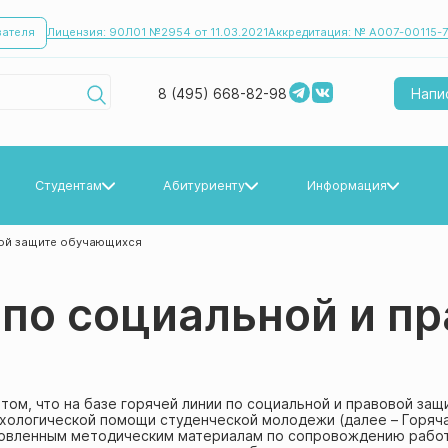
вателя
Лицензия: 90Л01 №2954 от 11.03.2021
Аккредитация: № А007-00115-7
8 (495) 668-82-98
Напи
Студентам
Абитуриенту
Информация
Информация для студентов
Прием 2024/2025
Новости
вой защите обучающихся
Воинский учет и призыв
Прием 2025/2026
Мероприятия
 по социальной и п
Прием 2026/2027
ом, что на базе горячей линии по социальной и правовой за
ихологической помощи студенческой молодежи (далее – Горяча
новленным методическим материалам по сопровождению работ